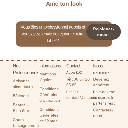
Ame ton look
Vous êtes un professionnel aubois et
Rejoignez-
vous avez l’envie de rejoindre notre
nous !
label ?
Nos
Informations
Contact
Nous
Aube (10)
Professionnels
rejoindre
Mentions
Tél :
06 67 20
Devenez
légales
Artisanat
65 85
adhérent
alimentaire
Conditions
E-mail :
Pour devenir
Générales
Bâtiment
un de nos
contact@lelabeldespros.fr
d’Utilisation
partenaires :
Beauté –
Conditions
Contactez-
Bien être
Générales
nous
Cours –
de Ventes
Enseignement