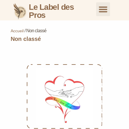
Le Label des
Pros
Nos Profession
Nous Rejoindre
Inscription pour les commer
Inscription pour les particuliers
/
Non classé
Accueil
Non classé