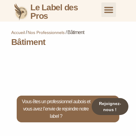
Le Label des
Pros
Nos Profession
Nous Rejoindre
Inscription pour les commer
Inscription pour les particuliers
/
/
Bâtiment
Accueil
Nos Professionnels
Bâtiment
Vous êtes un professionnel aubois et
Rejoignez-
vous avez l’envie de rejoindre notre
nous !
label ?