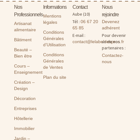
Nos
Informations
Contact
Nous
Aube (10)
Professionnels
rejoindre
Mentions
Tél :
06 67 20
Devenez
légales
Artisanat
65 85
adhérent
alimentaire
Conditions
E-mail :
Pour devenir
Générales
Bâtiment
un de nos
contact@lelabeldespros.fr
d’Utilisation
partenaires :
Beauté –
Conditions
Contactez-
Bien être
Générales
nous
Cours –
de Ventes
Enseignement
Plan du site
Création –
Design
Décoration
Entreprises
Hôtellerie
Immobilier
Jardin –