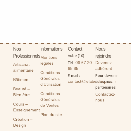
Nos
Informations
Contact
Nous
Aube (10)
Professionnels
rejoindre
Mentions
Tél :
06 67 20
Devenez
légales
Artisanat
65 85
adhérent
alimentaire
Conditions
E-mail :
Pour devenir
Générales
Bâtiment
un de nos
contact@lelabeldespros.fr
d’Utilisation
partenaires :
Beauté –
Conditions
Contactez-
Bien être
Générales
nous
Cours –
de Ventes
Enseignement
Plan du site
Création –
Design