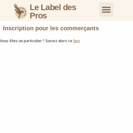
Le Label des
Pros
Nos Profession
Nous Rejoindre
Inscription pour les commer
Inscription pour les particuliers
Inscription pour les commerçants
Vous êtes un particulier ? Suivez alors ce
lien
Prénom
Nom de la société
*
*
Nom
Lien de votre site web
*
Mot de passe
Adresse e-mail
*
*
Confirmer le Mot de passe
Téléphone
*
*