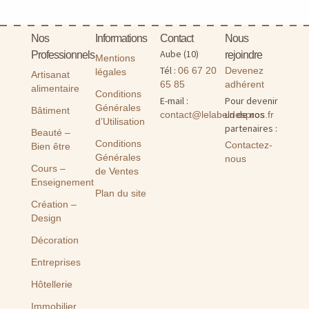
Nos
Informations
Contact
Nous
Aube (10)
Professionnels
rejoindre
Mentions
Tél :
06 67 20
Devenez
légales
Artisanat
65 85
adhérent
alimentaire
Conditions
E-mail :
Pour devenir
Générales
Bâtiment
un de nos
contact@lelabeldespros.fr
d’Utilisation
partenaires :
Beauté –
Conditions
Contactez-
Bien être
Générales
nous
Cours –
de Ventes
Enseignement
Plan du site
Création –
Design
Décoration
Entreprises
Hôtellerie
Immobilier