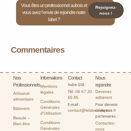
Vous êtes un professionnel aubois et
Rejoignez-
vous avez l’envie de rejoindre notre
nous !
label ?
Commentaires
Nos
Informations
Contact
Nous
Aube (10)
Professionnels
rejoindre
Mentions
Tél :
06 67 20
Devenez
légales
Artisanat
65 85
adhérent
alimentaire
Conditions
E-mail :
Pour devenir
Générales
Bâtiment
un de nos
contact@lelabeldespros.fr
d’Utilisation
partenaires :
Beauté –
Conditions
Contactez-
Bien être
Générales
nous